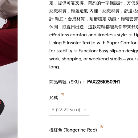
定，提供可靠支撐。簡約的一字拖設計，方便穿
紡織材質，輕盈透氣 內裡：紡織材質，舒適貼合 鞋
計 鞋底：合成材質，耐磨穩定 功能：輕鬆套穿
休閒，或夏日出遊，這款涼鞋都能為你帶來舒適與百搭
effortless comfort and timeless style. ✨ Upp
Lining & Insole: Textile with Super Comfor
for stability ✨ Function: Easy slip-on des
work, shopping, or weekend strolls—your g
long.
商品料號（SKU）:
PAX22510509H1
*
尺碼
*
橙紅色 (Tangerine Red)