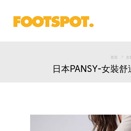
首頁
女
日本PANSY-女裝舒適涼鞋