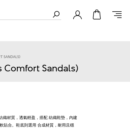
T SANDALS)
omfort Sandals)
紡織材質，透氣輕盈，搭配 紡織鞋墊，內建
步都柔軟貼合。鞋底則選用 合成材質，耐用且穩