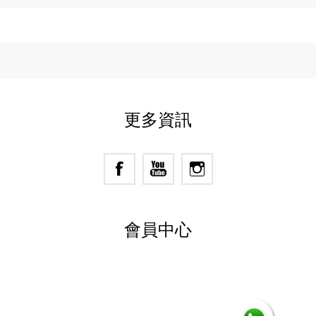
更多資訊
會員中心
Powered by
nopCommerce
Designed by
Nop-Templates.com