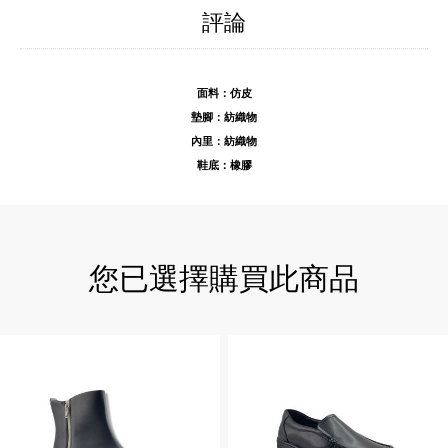
評論
面料：仿皮
墊腳：紡織物
內里：紡織物
鞋底：橡膠
您已選擇購買此商品