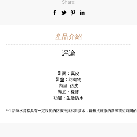
Share:
產品介紹
評論
鞋面：真皮

鞋墊：
紡織物
內里: 仿皮
鞋底：橡膠
功能：
生活防水
*生活防水是指具有一定程度的防護抵抗和阻擋水，能抵抗輕微的潑濺或短時間